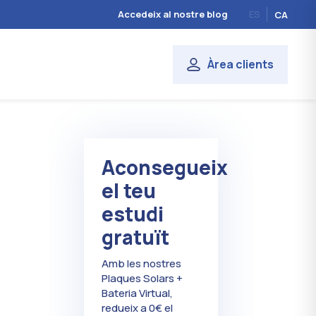
Accedeix al nostre blog
ES
CA
Àrea clients
Aconsegueix
el teu
estudi
gratuït
Amb les nostres
Plaques Solars +
Bateria Virtual,
redueix a 0€ el