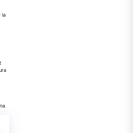
 la
t
ura
ma.