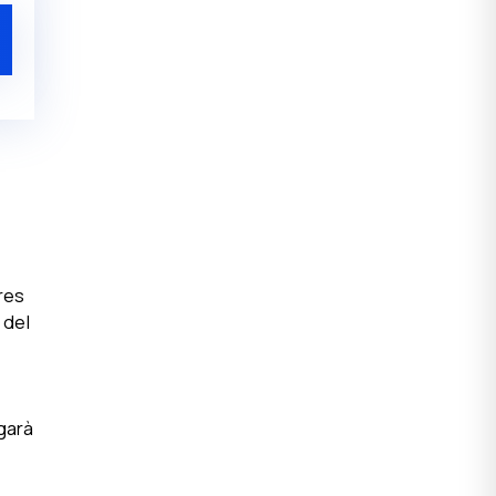
res
 del
egarà