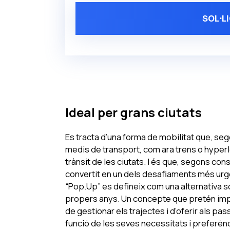
SOL⋅L
Ideal per grans ciutats
Es tracta d’una forma de mobilitat que, seg
medis de transport, com ara trens o hyperlo
trànsit de les ciutats. I és que, segons co
convertit en un dels desafiaments més urge
“Pop.Up” es defineix com una alternativa s
propers anys. Un concepte que pretén impla
de gestionar els trajectes i d’oferir als pa
funció de les seves necessitats i preferèn