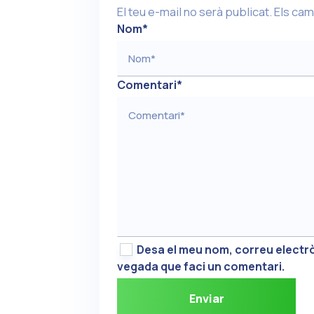
El teu e-mail no serà publicat.
Els cam
Nom
*
Comentari
*
Desa el meu nom, correu electrò
vegada que faci un comentari.