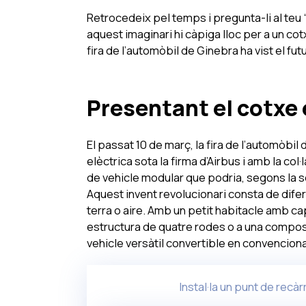
Retrocedeix pel temps i pregunta-li al teu 
aquest imaginari hi càpiga lloc per a un cot
fira de l’automòbil de Ginebra ha vist el fut
Presentant el cotxe e
El passat 10 de març, la fira de l’automòbi
elèctrica sota la firma d’Airbus i amb la co
de vehicle modular que podria, segons la se
Aquest invent revolucionari consta de dife
terra o aire. Amb un petit habitacle amb c
estructura de quatre rodes o a una compos
vehicle versàtil convertible en convencion
Instal·la un punt de recà