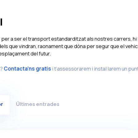
l
a per a ser el transport estandarditzat als nostres carrers, hi
ls que vindran, raonament que dóna per segur que el vehic
desplaçament del futur.
c?
Contacta’ns gratis
i t’assessorarem i instal·larem un pun
or
Últimes entrades