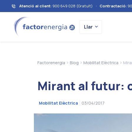
Atenció al client:
900 649 028 (Gratuït)
·
Contractació:
90
Llar
>
>
>
Factorenergia
Blog
Mobilitat Elèctrica
Mira
Mirant al futur:
03/04/2017
Mobilitat Elèctrica