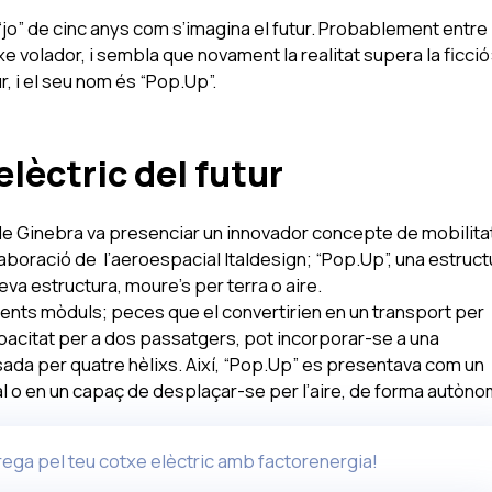
“jo” de cinc anys com s’imagina el futur. Probablement entre
xe volador, i sembla que novament la realitat supera la ficció:
ur, i el seu nom és “Pop.Up”.
lèctric del futur
l de Ginebra va presenciar un innovador concepte de mobilita
l·laboració de l’aeroespacial Italdesign; “Pop.Up”, una estruct
va estructura, moure’s per terra o aire.
rents mòduls; peces que el convertirien en un transport per
apacitat per a dos passatgers, pot incorporar-se a una
ada per quatre hèlixs. Així, “Pop.Up” es presentava com un
al o en un capaç de desplaçar-se per l’aire, de forma autòno
rrega pel teu cotxe elèctric amb factorenergia!