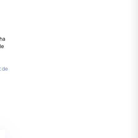
 ha
le
t de