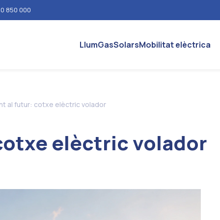
0 850 000
Llum
Gas
Solars
Mobilitat elèctrica
nt al futur: cotxe elèctric volador
 cotxe elèctric volador