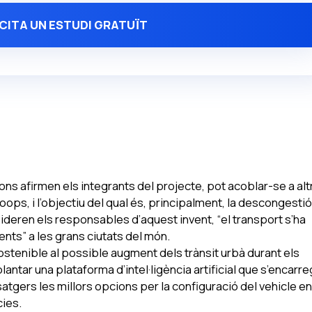
ICITA UN ESTUDI GRATUÏT
ons afirmen els integrants del projecte, pot acoblar-se a alt
ops, i l’objectiu del qual és, principalment, la descongestió
nsideren els responsables d’aquest invent, “el transport s’ha
nts” a les grans ciutats del món.
ostenible al possible augment dels trànsit urbà durant els
ntar una plataforma d’intel·ligència artificial que s’encarr
ssatgers les millors opcions per la configuració del vehicle en
cies.