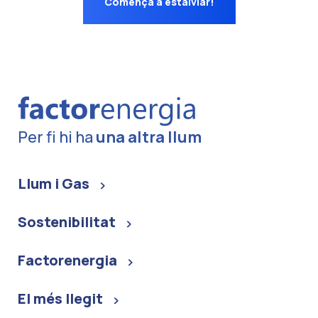
Comença a estalviar!
Per fi hi ha
una altra llum
Llum i Gas
Sostenibilitat
Factorenergia
El més llegit