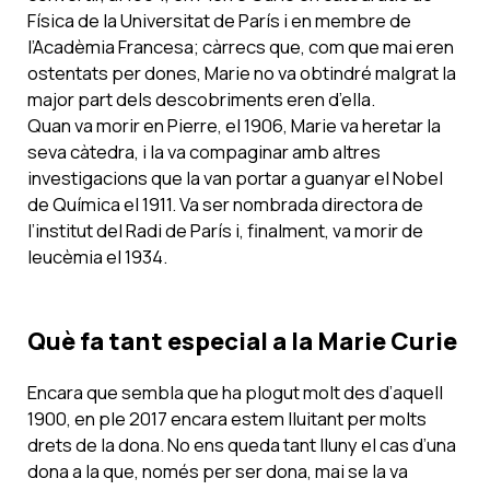
Física de la Universitat de París i en membre de
l’Acadèmia Francesa; càrrecs que, com que mai eren
ostentats per dones, Marie no va obtindré malgrat la
major part dels descobriments eren d’ella.
Quan va morir en Pierre, el 1906, Marie va heretar la
seva càtedra, i la va compaginar amb altres
investigacions que la van portar a guanyar el Nobel
de Química el 1911. Va ser nombrada directora de
l’institut del Radi de París i, finalment, va morir de
leucèmia el 1934.
Què fa tant especial a la Marie Curie
Encara que sembla que ha plogut molt des d’aquell
1900, en ple 2017 encara estem lluitant per molts
drets de la dona. No ens queda tant lluny el cas d’una
dona a la que, només per ser dona, mai se la va