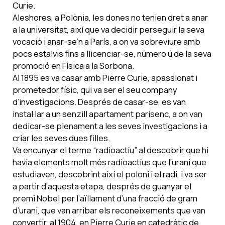
Curie.
Aleshores, a Polònia, les dones no tenien dret a anar
a la universitat, així que va decidir perseguir la seva
vocació i anar-se’n a París, a on va sobreviure amb
pocs estalvis fins a llicenciar-se, número ú de la seva
promoció en Física a la Sorbona.
Al 1895 es va casar amb Pierre Curie, apassionat i
prometedor físic, qui va ser el seu company
d’investigacions. Després de casar-se, es van
instal·lar a un senzill apartament parisenc, a on van
dedicar-se plenament a les seves investigacions i a
criar les seves dues filles.
Va encunyar el terme “radioactiu” al descobrir que hi
havia elements molt més radioactius que l’urani que
estudiaven, descobrint així el poloni i el radi, i va ser
a partir d’aquesta etapa, després de guanyar el
premi Nobel per l’aïllament d’una fracció de gram
d’urani, que van arribar els reconeixements que van
convertir, al 1904, en Pierre Curie en catedràtic de