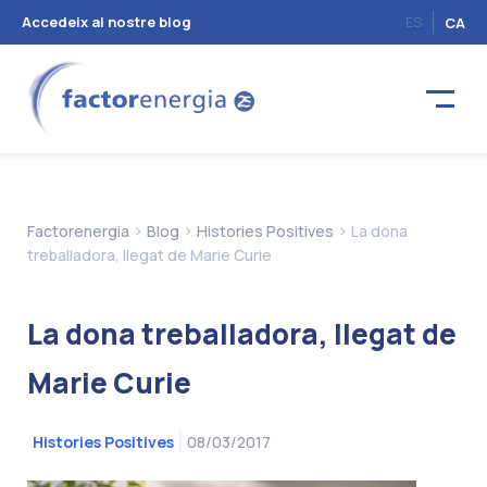
Accedeix al nostre blog
ES
CA
>
>
>
Factorenergia
Blog
Histories Positives
La dona
treballadora, llegat de Marie Curie
La dona treballadora, llegat de
Marie Curie
08/03/2017
Histories Positives