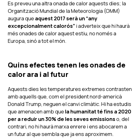
Es preveu una altra onada de calor aquests dies; la
Organització Mundial de la Meteorologia (OMM)
augura que
aquest 2017 serà un “any
excepcionalment calorós”
i adverteix que hi haurà
més onades de calor aquest estiu, no només a
Europa, sinó a tot el món.
Quins efectes tenen les onades de
calor ara i al futur
Aquests dies les temperatures extremes contrasten
amb aquells que, com el president nord-americà
Donald Trump, neguen el canvi climàtic. Hi ha estudis
que amenacen amb que
la humanitat té fins a 2020
per a reduir un 30% de les seves emissions
o, del
contrari, no hi haurà marxa enrere i ens abocarem a
un futur al que sembla que ja ens aproximem.