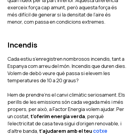
quan flueix per la part inferior. Aquesta diferència
exerceix força cap amunt, però aquesta força és
més difícil de generar si la densitat de l’aire és
menor, com passa en condicions extremes.
Incendis
Cada estiu s’enregistren nombrosos incendis, tant a
Espanya com arreu del món. Incendis que duren dies.
Volem de debò veure què passa si elevem les
temperatures de 10 a 20 graus?
Hem de prendre’ns el canvi climàtic seriosament. Els
perills de les emissions són cada vegada més i més
propers, per això, a Factor Energia volem ajudar. Per
un costat,
t’oferim energia verda
, perquè
l’electricitat de casa teva sigui d’origen renovable, i
d’altre banda,
t’ajudarem amb el teu
cotxe