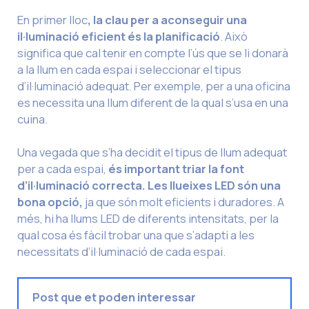
En primer lloc
, la clau per a aconseguir una
il·luminació eficient és la planificació
. Això
significa que cal tenir en compte l’ús que se li donarà
a la llum en cada espai i seleccionar el tipus
d’il·luminació adequat. Per exemple, per a una oficina
es necessita una llum diferent de la qual s’usa en una
cuina.
Una vegada que s’ha decidit el tipus de llum adequat
per a cada espai,
és important triar la font
d’il·luminació correcta. Les llueixes LED són una
bona opció,
ja que són molt eficients i duradores. A
més, hi ha llums LED de diferents intensitats, per la
qual cosa és fàcil trobar una que s’adapti a les
necessitats d’il·luminació de cada espai.
Post que et poden interessar