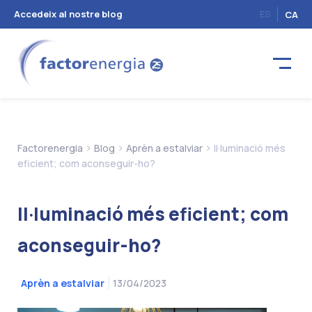
Accedeix al nostre blog
ES
CA
>
>
>
Factorenergia
Blog
Aprèn a estalviar
Il·luminació més
eficient; com aconseguir-ho?
Il·luminació més eficient; com
aconseguir-ho?
13/04/2023
Aprèn a estalviar