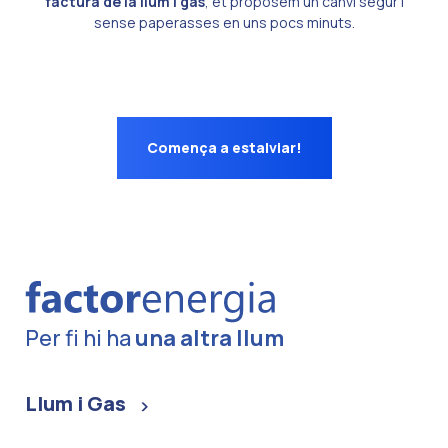
factura de la llum i gas
, et proposem un canvi segur i
sense paperasses en uns pocs minuts.
Comença a estalviar!
Per fi hi ha
una altra llum
Llum i Gas