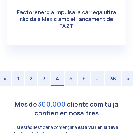
Factorenergia impulsa la càrrega ultra
ràpida a Mèxic amb el llançament de
FAZT
…
«
1
2
3
4
5
6
38
»
Més de
300.000
clients com tu ja
confien en nosaltres
I si estàs llest per a començar a
estalviar en la teva