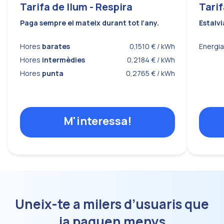
Tarifa de llum - Respira
Tarif
Paga sempre el mateix durant tot l’any.
Estalvi
Hores
barates
0,1510
€ / kWh
Energi
Hores
intermèdies
0,2184
€ / kWh
Hores
punta
0,2765
€ / kWh
M'interessa!
Uneix-te a milers d’usuaris que
ja paguen menys