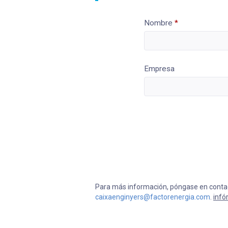
Nombre
*
Empresa
Para más información, póngase en contact
caixaenginyers@factorenergia.com
.
infó