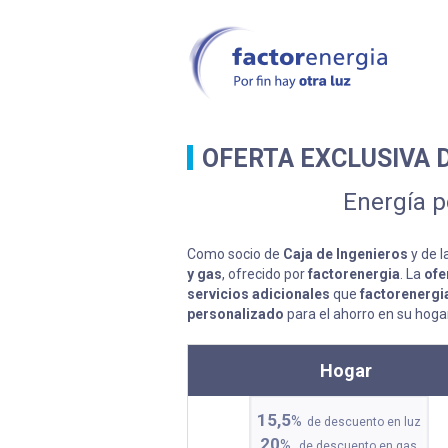
OFERTA EXCLUSIVA 
Energía p
Como socio de
Caja de Ingenieros
y de 
y gas
, ofrecido por
factorenergia
. La
ofe
servicios adicionales
que
factorenergi
personalizado
para el ahorro en su hoga
Hogar
15,5
%
de descuento en luz
20
%
de descuento en gas