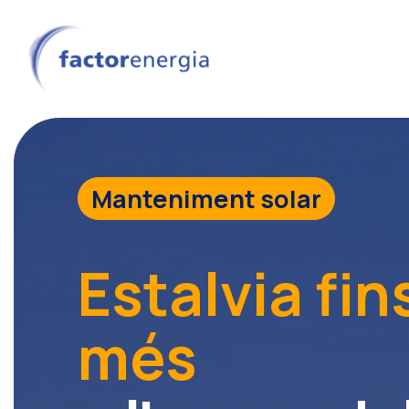
Manteniment solar
Estalvia fi
més