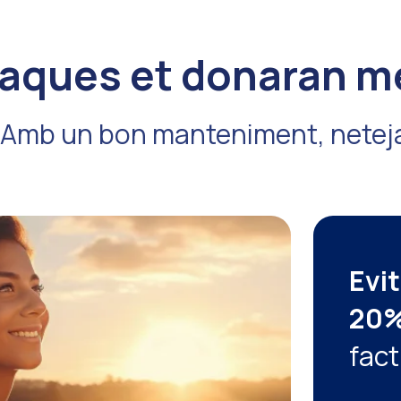
laques et donaran 
Amb un bon manteniment, neteja
Evit
20
fact