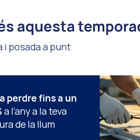
més aquesta tempora
 i posada a punt
a perdre fins a un
%
a l’any a la teva
ura de la llum