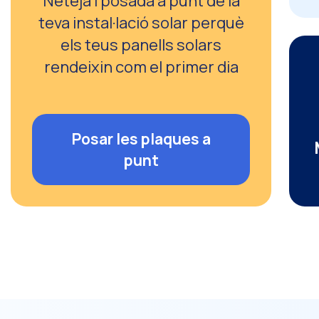
Neteja i posada a punt de la
teva instal·lació solar perquè
els teus panells solars
rendeixin com el primer dia
Posar les plaques a
punt