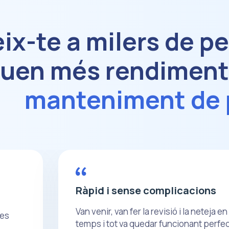
ix-te a milers de p
euen més rendiment
manteniment de 
Ràpid i sense complicacions
Van venir, van fer la revisió i la neteja e
 es
temps i tot va quedar funcionant perfe