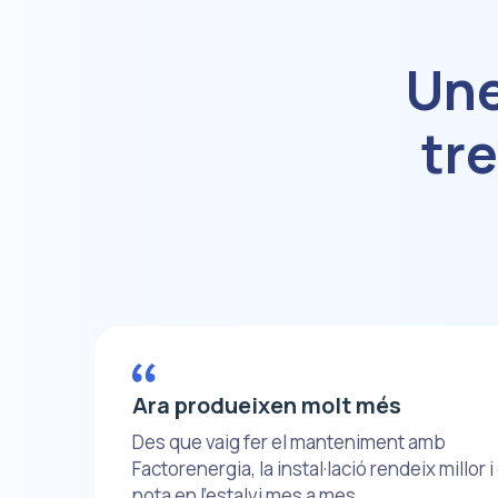
Une
tr
Ara produeixen molt més
Des que vaig fer el manteniment amb
Factorenergia, la instal·lació rendeix millor i
nota en l’estalvi mes a mes.