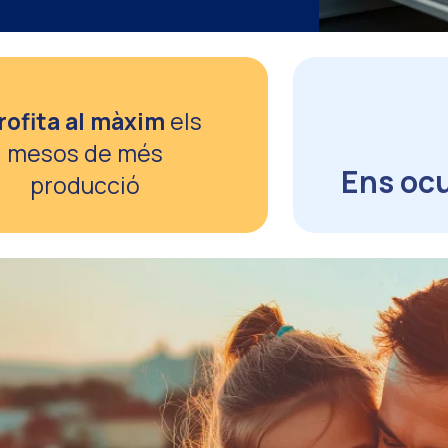
rofita al màxim
els
mesos de més
Ens oc
producció