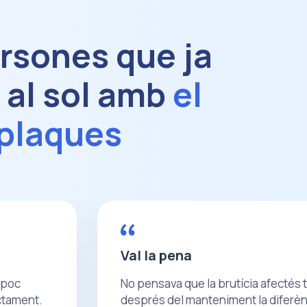
ersones que ja
 al sol amb
el
plaques
Val la pena
n poc
No pensava que la brutícia afectés 
ctament.
després del manteniment la diferènc